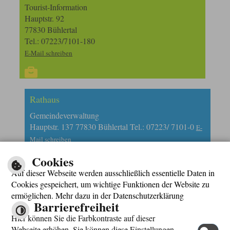
Tourist-Information
Hauptstr. 92
77830 Bühlertal
Tel.: 07223/7101-180
E-Mail schreiben
Rathaus
Gemeindeverwaltung
Hauptstr. 137 77830 Bühlertal Tel.: 07223/ 7101-0
E-
Mail schreiben
Cookies
Auf dieser Webseite werden ausschließlich essentielle Daten in
Cookies gespeichert, um wichtige Funktionen der Website zu
ermöglichen. Mehr dazu in der Datenschutzerklärung
Barrierefreiheit
Impressum
Hier können Sie die Farbkontraste auf dieser
Datenschutzerklärung
Webseite erhöhen. Sie können diese Einstellungen