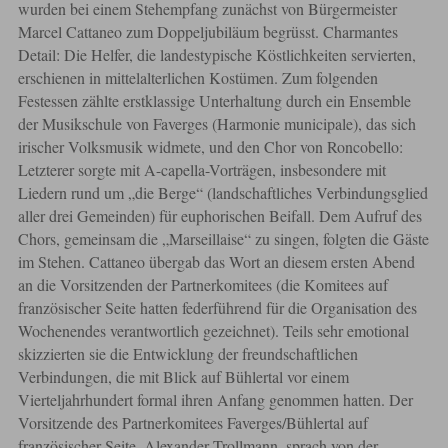
wurden bei einem Stehempfang zunächst von Bürgermeister
Marcel Cattaneo zum Doppeljubiläum begrüsst. Charmantes
Detail: Die Helfer, die landestypische Köstlichkeiten servierten,
erschienen in mittelalterlichen Kostümen. Zum folgenden
Festessen zählte erstklassige Unterhaltung durch ein Ensemble
der Musikschule von Faverges (Harmonie municipale), das sich
irischer Volksmusik widmete, und den Chor von Roncobello:
Letzterer sorgte mit A-capella-Vorträgen, insbesondere mit
Liedern rund um „die Berge“ (landschaftliches Verbindungsglied
aller drei Gemeinden) für euphorischen Beifall. Dem Aufruf des
Chors, gemeinsam die „Marseillaise“ zu singen, folgten die Gäste
im Stehen. Cattaneo übergab das Wort an diesem ersten Abend
an die Vorsitzenden der Partnerkomitees (die Komitees auf
französischer Seite hatten federführend für die Organisation des
Wochenendes verantwortlich gezeichnet). Teils sehr emotional
skizzierten sie die Entwicklung der freundschaftlichen
Verbindungen, die mit Blick auf Bühlertal vor einem
Vierteljahrhundert formal ihren Anfang genommen hatten. Der
Vorsitzende des Partnerkomitees Faverges/Bühlertal auf
französischer Seite, Alexander Trollmann, sprach von der