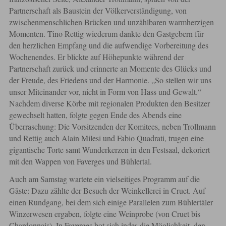
Partnerschaft als Baustein der Völkerverständigung, von
zwischenmenschlichen Brücken und unzählbaren warmherzigen
Momenten. Tino Rettig wiederum dankte den Gastgebern für
den herzlichen Empfang und die aufwendige Vorbereitung des
Wochenendes. Er blickte auf Höhepunkte während der
Partnerschaft zurück und erinnerte an Momente des Glücks und
der Freude, des Friedens und der Harmonie. „So stellen wir uns
unser Miteinander vor, nicht in Form von Hass und Gewalt.“
Nachdem diverse Körbe mit regionalen Produkten den Besitzer
gewechselt hatten, folgte gegen Ende des Abends eine
Überraschung: Die Vorsitzenden der Komitees, neben Trollmann
und Rettig auch Alain Milesi und Fabio Quadrati, trugen eine
gigantische Torte samt Wunderkerzen in den Festsaal, dekoriert
mit den Wappen von Faverges und Bühlertal.
Auch am Samstag wartete ein vielseitiges Programm auf die
Gäste: Dazu zählte der Besuch der Weinkellerei in Cruet. Auf
einen Rundgang, bei dem sich einige Parallelen zum Bühlertäler
Winzerwesen ergaben, folgte eine Weinprobe (von Cruet bis
Chardonnais). In Faverges bot sich indes die Möglichkeit, den