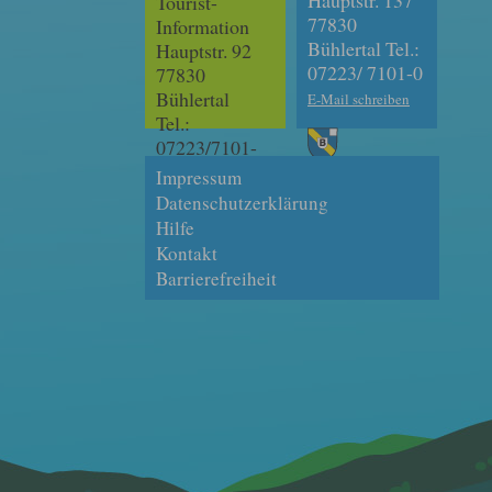
Hauptstr. 137
Tourist-
77830
Information
Bühlertal Tel.:
Hauptstr. 92
07223/ 7101-0
77830
Bühlertal
E-Mail schreiben
Tel.:
07223/7101-
180
Impressum
E-Mail schreiben
Datenschutzerklärung
Hilfe
Kontakt
Barrierefreiheit