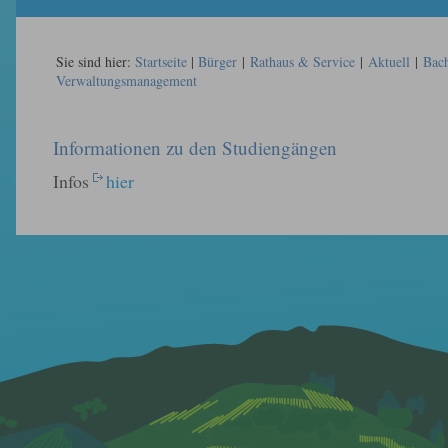
Sie sind hier:
Startseite
|
Bürger
|
Rathaus & Service
|
Aktuell
|
Bach
Verwaltungsmanagement
Informationen zu den Studiengängen
Infos
hier