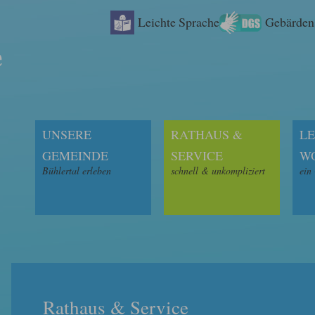
Leichte Sprache
Gebärden
UNSERE
RATHAUS &
LE
GEMEINDE
SERVICE
W
Bühlertal erleben
schnell & unkompliziert
ein
Rathaus & Service