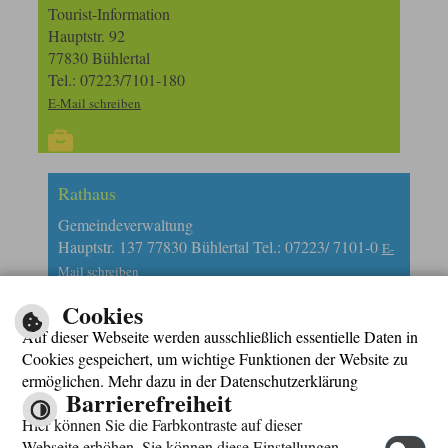
Tourist-Information
Hauptstr. 92
77830 Bühlertal
Tel.: 07223/7101-180
E-Mail schreiben
Rathaus
Gemeindeverwaltung
Hauptstr. 137 77830 Bühlertal Tel.: 07223/ 7101-0
E-
Mail schreiben
Cookies
Auf dieser Webseite werden ausschließlich essentielle Daten in
Cookies gespeichert, um wichtige Funktionen der Website zu
ermöglichen. Mehr dazu in der Datenschutzerklärung
Barrierefreiheit
Impressum
Hier können Sie die Farbkontraste auf dieser
Datenschutzerklärung
Webseite erhöhen. Sie können diese Einstellungen