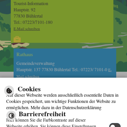
Tourist-Information
Hauptstr. 92
77830 Bühlertal
Tel.: 07223/7101-180
E-Mail schreiben
Rathaus
Gemeindeverwaltung
Hauptstr. 137 77830 Bühlertal Tel.: 07223/ 7101-0
E-
Mail schreiben
Cookies
Auf dieser Webseite werden ausschließlich essentielle Daten in
Cookies gespeichert, um wichtige Funktionen der Website zu
ermöglichen. Mehr dazu in der Datenschutzerklärung
Barrierefreiheit
Impressum
Hier können Sie die Farbkontraste auf dieser
Datenschutzerklärung
Webseite erhöhen. Sie können diese Einstellungen