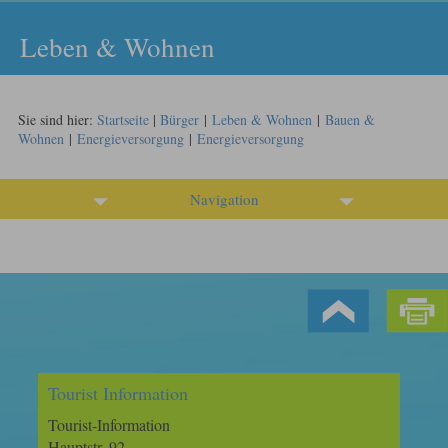
Leben & Wohnen
Sie sind hier:
Startseite
|
Bürger
|
Leben & Wohnen
|
Bauen &
Wohnen
|
Energieversorgung
|
Energieversorgung
Navigation
Tourist Information
Tourist-Information
Hauptstr. 92