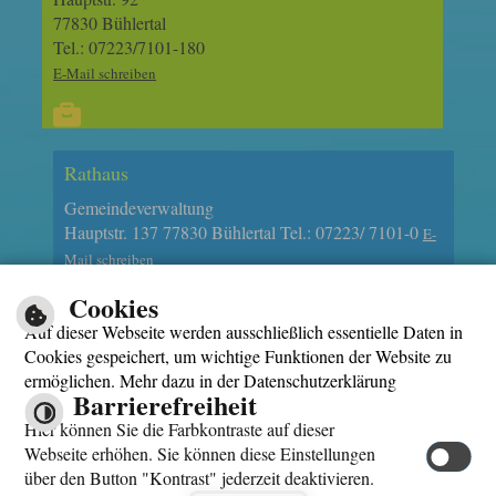
77830 Bühlertal
Tel.: 07223/7101-180
E-Mail schreiben
Rathaus
Gemeindeverwaltung
Hauptstr. 137 77830 Bühlertal Tel.: 07223/ 7101-0
E-
Mail schreiben
Cookies
Auf dieser Webseite werden ausschließlich essentielle Daten in
Cookies gespeichert, um wichtige Funktionen der Website zu
ermöglichen. Mehr dazu in der Datenschutzerklärung
Barrierefreiheit
Impressum
Hier können Sie die Farbkontraste auf dieser
Datenschutzerklärung
Webseite erhöhen. Sie können diese Einstellungen
Hilfe
über den Button "Kontrast" jederzeit deaktivieren.
Kontakt