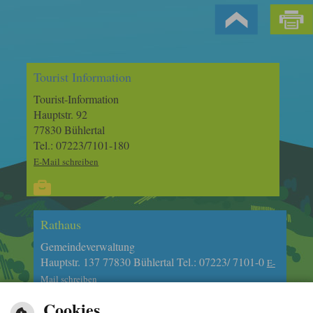
Tourist Information
Tourist-Information
Hauptstr. 92
77830 Bühlertal
Tel.: 07223/7101-180
E-Mail schreiben
Rathaus
Gemeindeverwaltung
Hauptstr. 137 77830 Bühlertal Tel.: 07223/ 7101-0
E-
Mail schreiben
Cookies