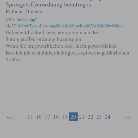
Sprengstoffverordnung beantragen
Rathaus-Dienste
URL:
/index.php?
id=371&SbwType=LeistungsDetails&SbwId=6020403&SbwMid=1
Unbedenklichkeitsbescheinigung nach der 1.
Sprengstoffverordnung beantragen
Wenn Sie im gewerblichen oder nicht gewerblichen
Bereich mit erlaubnispflichtigen, explosionsgefährlichen
Stoffen…
15
16
17
18
19
20
21
22
23
24