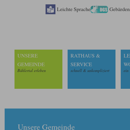
Leichte Sprache
Gebärden
UNSERE
RATHAUS &
LE
GEMEINDE
SERVICE
W
Bühlertal erleben
schnell & unkompliziert
ein
Unsere Gemeinde