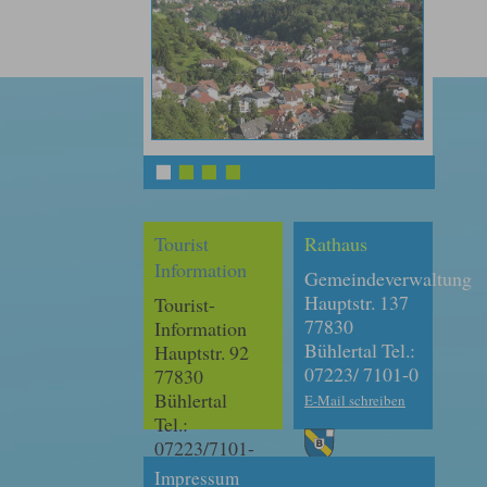
1
2
3
4
Tourist
Rathaus
Information
Gemeindeverwaltung
Hauptstr. 137
Tourist-
77830
Information
Bühlertal Tel.:
Hauptstr. 92
07223/ 7101-0
77830
Bühlertal
E-Mail schreiben
Tel.:
07223/7101-
180
Impressum