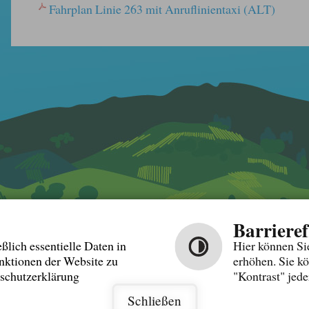
Fahrplan Linie 263 mit Anruflinientaxi (ALT)
Barrieref
ßlich essentielle Daten in
Hier können Sie
nktionen der Website zu
erhöhen. Sie k
nschutzerklärung
"Kontrast" jede
Schließen